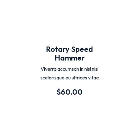
Rotary Speed
Hammer
Viverra accumsan in nisl nisi
scelerisque eu ultrices vitae
auctor. Feugiat vivamus at augue
$
60.00
eget arcu dictum varius duis.
Integer malesuada nunc vel risus
commodo.