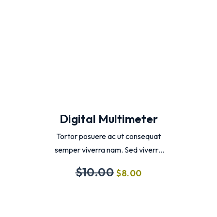
Añadir Al Carrito
Digital Multimeter
Tortor posuere ac ut consequat
semper viverra nam. Sed viverra
tellus in hac habitasse. Cras
$
10.00
$
8.00
tincidunt lobortis feugiat vivamus
at augue eget amet.