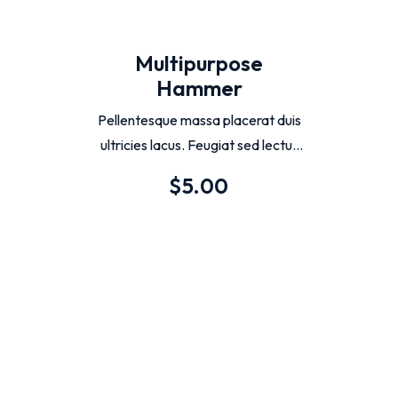
Multipurpose
Hammer
Pellentesque massa placerat duis
ultricies lacus. Feugiat sed lectus
vestibulum mattis ullamcorper velit
$
5.00
sed. Quisque sagittis purus sit
amet volutpat consequat.
Fermentum odio eu feugiat
pretium nibh ipsum.
Añadir Al Carrito