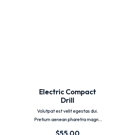
Añadir Al Carrito
Electric Compact
Drill
Volutpat est velit egestas dui.
Pretium aenean pharetra magna
ac placerat vestibulum lectus
$
55.00